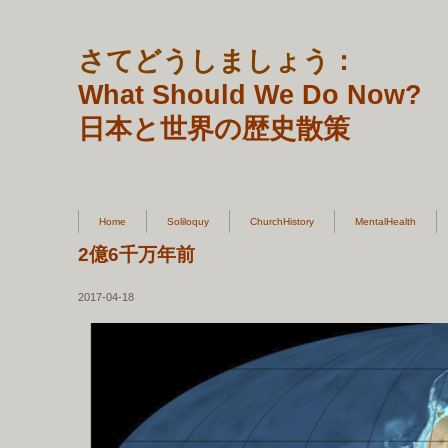
さてどうしましょう：
What Should We Do Now?
日本と世界の歴史散策
Home
Soliloquy
ChurchHistory
MentalHealth
2億6千万年前
2017-04-18