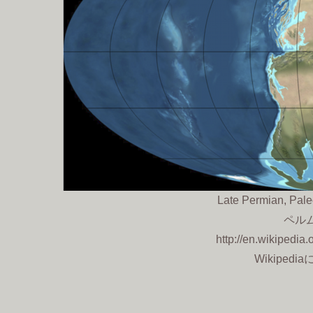
Late Permian, Pal
ペルム
http://en.wikipedia
Wikipedi