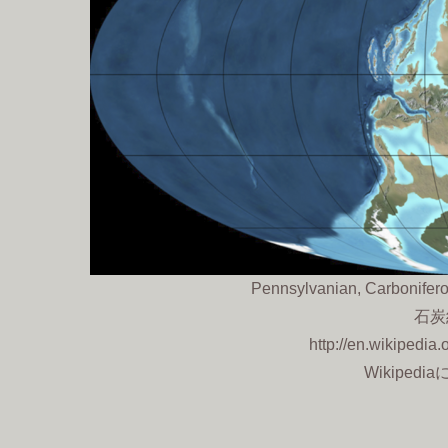
Pennsylvanian, Carbonifer
石炭
http://en.wikipedia
Wikipedi