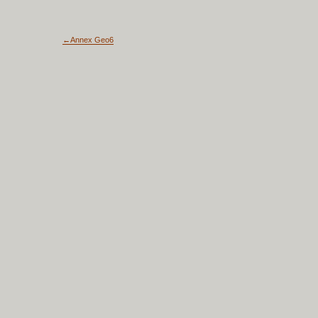
←Annex Geo6