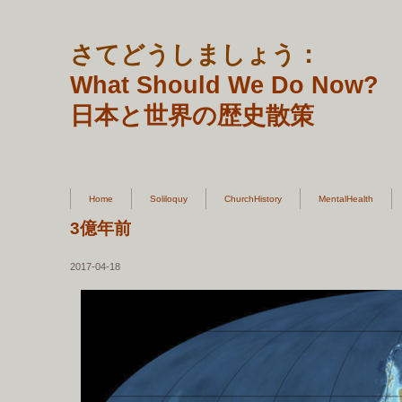
さてどうしましょう：
What Should We Do Now?
日本と世界の歴史散策
Home
Soliloquy
ChurchHistory
MentalHealth
3億年前
2017-04-18